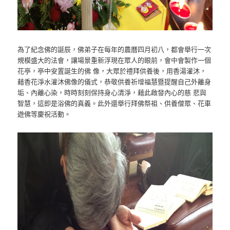
為了紀念佛的誕辰，佛弟子在每年的農曆四月初八，都會舉行一次
規模盛大的法會，讓場景重新浮現在眾人的眼前，會中會製作一個
花亭，亭中安置誕生的佛 像，大眾於禮拜供養後，用香湯灌沐，
藉香花淨水灌沐佛像的儀式，恭敬供養祈增福慧暨提醒自己外離身
垢、內離心染，時時刻刻保持身心清淨，藉此啟發內心的慈 悲與
智慧，這即是浴佛的真義。此外還舉行拜佛祭祖、供養僧眾、花車
遊佛等慶祝活動。