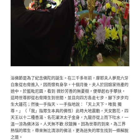
浴佛節是為了紀念佛陀的誕生。在三千多年前，摩耶夫人夢見六牙
白象從右脅進入，因而懷有身孕。十個月後，夫人於回娘家待產的
途中，於藍毗尼園，看到 微妙芳香的無憂樹，便舉起右手攀扶，
這時世尊即從右脅降生到世間，並且向四方各走七步，腳下步步均
生大蓮花；然後一手指天、一手指地說：「天上天下，唯我 獨
尊。」（「我」指眾生本具的佛性）此時大地震動，天女散花，四
天王以十二種香湯、名花灌沐太子金身，九龍亦從上而下吐水，一
溫一涼為佛沐浴，人天無不歡 欣鼓舞，因為世尊的到來，為三界
熱惱的眾生，帶來無比清涼的佛法，更為迷失的眾生找到一條解脫
之道。