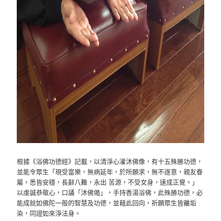
根據《浴佛功德經》記載，以清淨心灌沐佛像，有十五殊勝功德，
並能令眾生「現受富樂，無病延年，於所願求，無不遂意，親友眷
屬，悉皆安穩，長辭八難，永出 苦源，不受女身，速成正覺。」
以虔誠恭敬心，口誦「沐佛偈」，手持香湯浴佛，此殊勝功德，必
能成就如佛陀一般的智慧及功德，並藉此回向，祈願眾生皆離垢
染，同證如來淨法身。