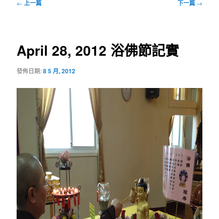
文
←
上一篇
下一篇
→
章
導
覽
April 28, 2012 浴佛節記實
發佈日期:
8 5 月, 2012