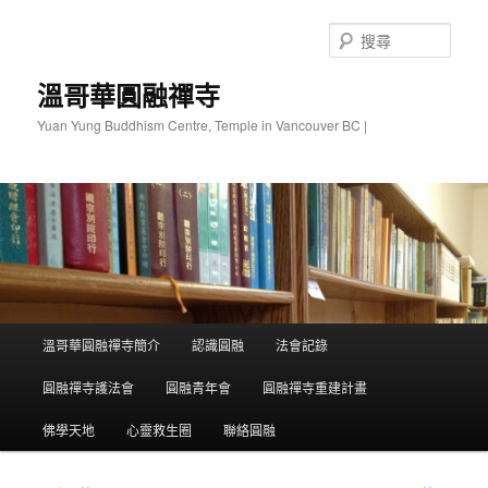
跳
至
搜
主
尋
要
溫哥華圓融禪寺
內
Yuan Yung Buddhism Centre, Temple in Vancouver BC |
容
主
溫哥華圓融禪寺簡介
認識圓融
法會記錄
要
選
圓融禪寺護法會
圓融青年會
圓融禪寺重建計畫
單
佛學天地
心靈救生圈
聯絡圓融